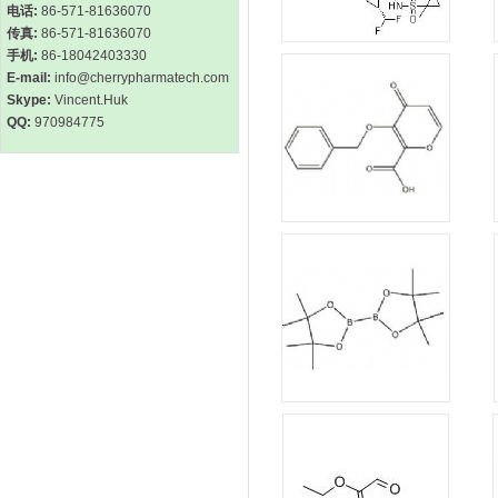
电话:
86-571-81636070
传真:
86-571-81636070
手机:
86-18042403330
E-mail:
info@cherrypharmatech.com
Skype:
Vincent.Huk
QQ:
970984775